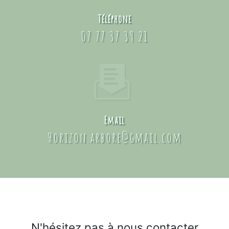
Téléphone
07 77 37 39 21
Email
horizon.arbore@gmail.com
N'hésitez pas à nous contacter