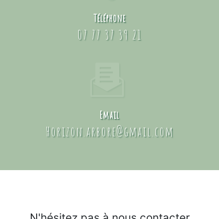
Téléphone
07 77 37 39 21
Email
horizon.arbore@gmail.com
N'hésitez pas à nous contacter