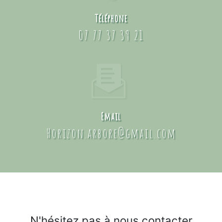
Téléphone
07 77 37 39 21
Email
horizon.arbore@gmail.com
N'hésitez pas à nous contacter